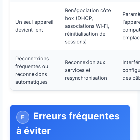
Renégociation côté
Paramè
box (DHCP,
Un seul appareil
l’appare
associations Wi‑Fi,
devient lent
compati
réinitialisation de
emplac
sessions)
Déconnexions
Reconnexion aux
Interfé
fréquentes ou
services et
configu
reconnexions
resynchronisation
des câb
automatiques
Erreurs fréquentes
à éviter