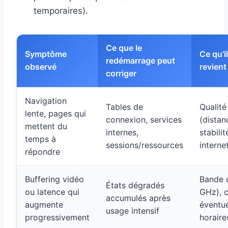
temporaires).
Ce que le
Symptôme
Ce qu’il
redémarrage peut
observé
revient
corriger
Navigation
Tables de
Qualité
lente, pages qui
connexion, services
(distan
mettent du
internes,
stabili
temps à
sessions/ressources
interne
répondre
Buffering vidéo
Bande u
États dégradés
ou latence qui
GHz), c
accumulés après
augmente
éventue
usage intensif
progressivement
horaire