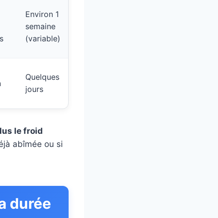
Environ 1
semaine
s
(variable)
Quelques
n
jours
)
us le froid
déjà abîmée ou si
a durée