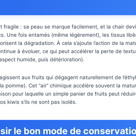
it fragile : sa peau se marque facilement, et la chair de
s. Une fois entamés (même légèrement), les tissus libè
risent la dégradation. À cela s’ajoute l’action de la mat
l continue à évoluer, ce qui peut accélérer la perte de text
aspect humide, puis détérioration).
réagissent aux fruits qui dégagent naturellement de l’ét
 la pomme). Cet “air” chimique accélère souvent la matur
raison pour laquelle un simple panier de fruits peut rédui
s kiwis s’ils ne sont pas isolés.
sir le bon mode de conservati