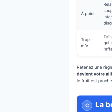
Rela
soup
À point
inta
disc
Très
Trop
qui 
mûr
“aff
Retenez une règle
devient votre all
le fruit est proc
La b