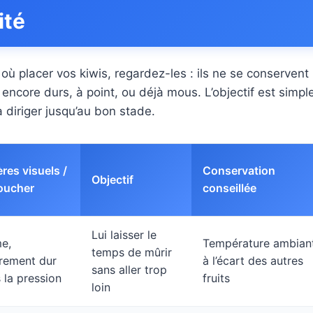
ité
où placer vos kiwis, regardez-les : ils ne se conserven
 encore durs, à point, ou déjà mous. L’objectif est simple 
a diriger jusqu’au bon stade.
res visuels /
Conservation
Objectif
oucher
conseillée
Lui laisser le
e,
Température ambian
temps de mûrir
rement dur
à l’écart des autres
sans aller trop
 la pression
fruits
loin