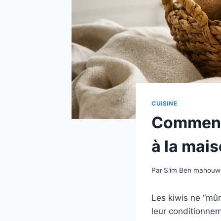
CUISINE
Comment 
à la mais
Par
Slim Ben mahou
Les kiwis ne “mû
leur conditionnem