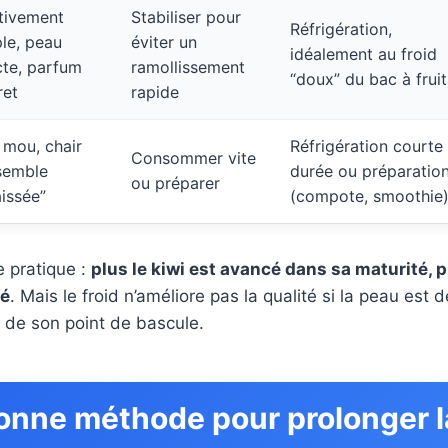
tivement
Stabiliser pour
Réfrigération,
le, peau
éviter un
idéalement au froid
cte, parfum
ramollissement
“doux” du bac à fruit
ret
rapide
 mou, chair
Réfrigération courte
Consommer vite
semble
durée ou préparatio
ou préparer
aissée”
(compote, smoothie
 pratique :
plus le kiwi est avancé dans sa maturité, pl
ié
. Mais le froid n’améliore pas la qualité si la peau est 
he de son point de bascule.
onne méthode pour prolonger l