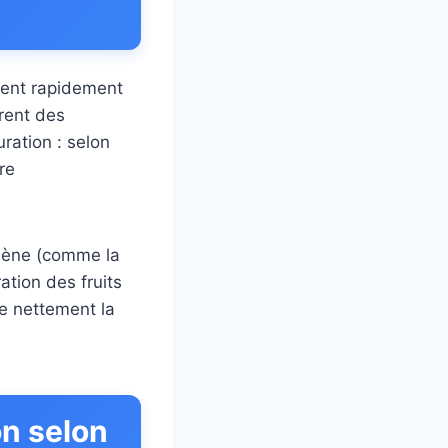
vient rapidement
rent des
uration : selon
ure
hylène (comme la
ation des fruits
re nettement la
on selon