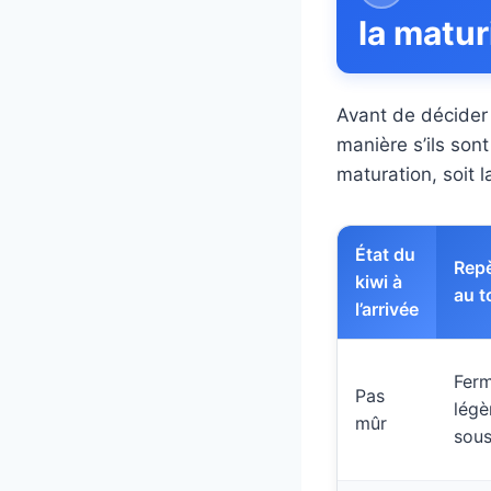
la matur
Avant de décider 
manière s’ils sont
maturation, soit l
État du
Repè
kiwi à
au t
l’arrivée
Ferm
Pas
légè
mûr
sous