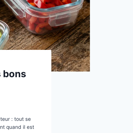
s bons
eur : tout se
nt quand il est