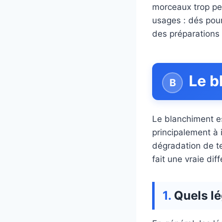
morceaux trop pet
usages : dés pour
des préparations 
Le b
Le blanchiment es
principalement à 
dégradation de tex
fait une vraie di
Quels l