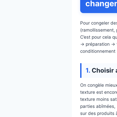
changent
Pour congeler des 
(ramollissement, 
C’est pour cela q
→ préparation → 
conditionnement e
Choisir
On congèle mieux
texture est enco
texture moins sat
parties abîmées, 
sur des produits 