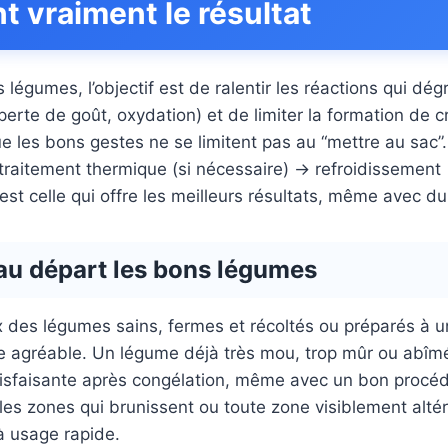
 vraiment le résultat
légumes, l’objectif est de ralentir les réactions qui dég
perte de goût, oxydation) et de limiter la formation de c
ue les bons gestes ne se limitent pas au “mettre au sac”
traitement thermique (si nécessaire) → refroidissement
st celle qui offre les meilleurs résultats, même avec du
 au départ les bons légumes
 des légumes sains, fermes et récoltés ou préparés à u
re agréable. Un légume déjà très mou, trop mûr ou abî
isfaisante après congélation, même avec un bon procédé
les zones qui brunissent ou toute zone visiblement altéré
à usage rapide.