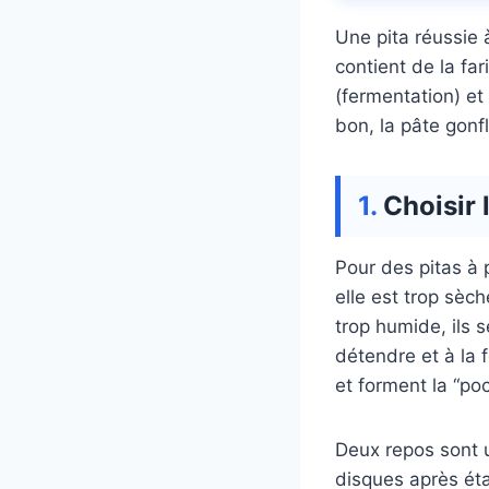
Une pita réussie à
contient de la far
(fermentation) et
bon, la pâte gonf
Choisir 
Pour des pitas à p
elle est trop sèch
trop humide, ils 
détendre et à la 
et forment la “poc
Deux repos sont u
disques après éta