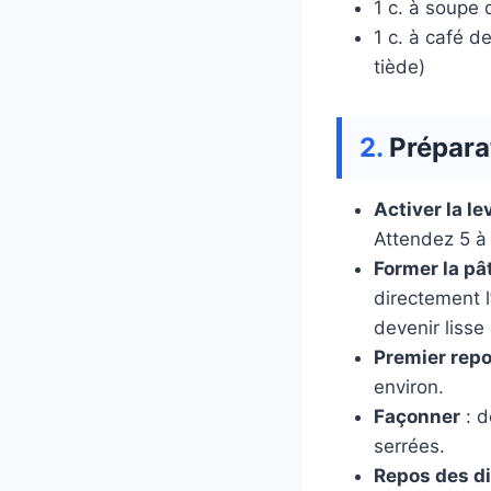
1 c. à soupe d
1 c. à café de
tiède)
Prépara
Activer la le
Attendez 5 à
Former la pâ
directement l’
devenir lisse
Premier rep
environ.
Façonner
: d
serrées.
Repos des d