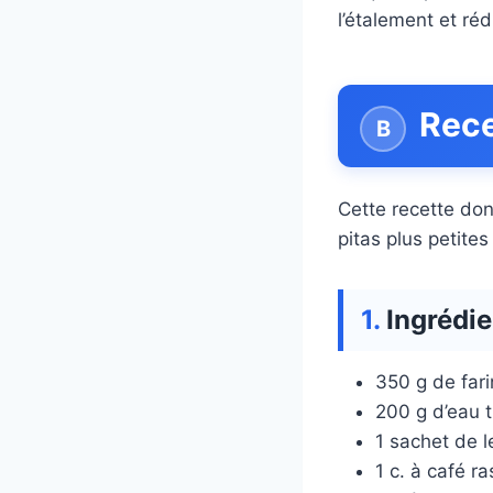
l’étalement et réd
Rece
Cette recette don
pitas plus petite
Ingrédie
350 g de far
200 g d’eau 
1 sachet de l
1 c. à café r