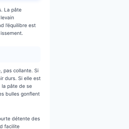
s. La pâte
 levain
 l’équilibre est
dissement.
, pas collante. Si
r durs. Si elle est
 la pâte de se
es bulles gonflent
ourte détente des
 facilite