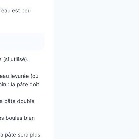
 l’eau est peu
si utilisé).
l’eau levurée (ou
in : la pâte doit
la pâte double
es boules bien
la pâte sera plus