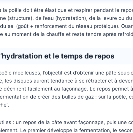
 la poêle doit être élastique et respirer pendant le repo
ine (structure), de l’eau (hydratation), de la levure ou du
 du sel (goût + renforcement du réseau protéique). Quand
le au moment de la chauffe et reste tendre après refroi
l’hydratation et le temps de repos
oêle moelleuses, l’objectif est d’obtenir une pâte souple
e, les disques auront tendance à se rétracter et à deveni
se déchirent facilement au façonnage. Le repos permet à
fermentation de créer des bulles de gaz : sur la poêle, c
he”.
tiles : un repos de la pâte avant façonnage, puis une c
lement. Le premier développe la fermentation, le second