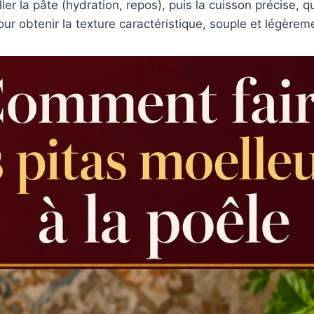
ller la pâte (hydration, repos), puis la cuisson précise, q
our obtenir la texture caractéristique, souple et légèreme