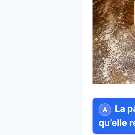
La pâ
qu’elle 