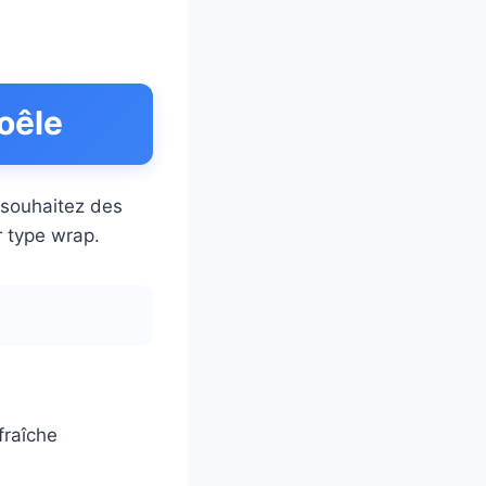
poêle
s souhaitez des
r type wrap.
fraîche