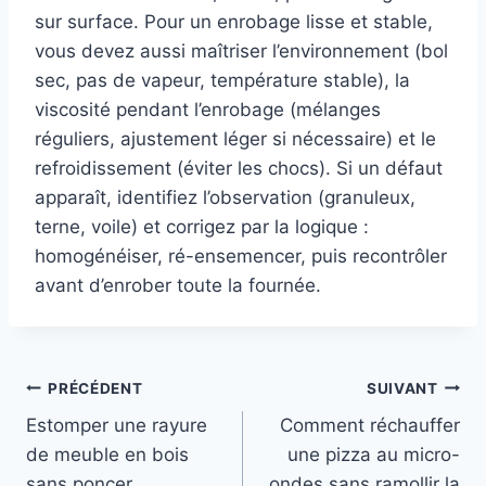
sur surface. Pour un enrobage lisse et stable,
vous devez aussi maîtriser l’environnement (bol
sec, pas de vapeur, température stable), la
viscosité pendant l’enrobage (mélanges
réguliers, ajustement léger si nécessaire) et le
refroidissement (éviter les chocs). Si un défaut
apparaît, identifiez l’observation (granuleux,
terne, voile) et corrigez par la logique :
homogénéiser, ré-ensemencer, puis recontrôler
avant d’enrober toute la fournée.
Navigation
PRÉCÉDENT
SUIVANT
Estomper une rayure
Comment réchauffer
de
de meuble en bois
une pizza au micro-
l’article
sans poncer
ondes sans ramollir la