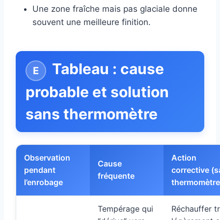
Une zone fraîche mais pas glaciale donne
souvent une meilleure finition.
Tableau : cause
probable et solution
sans thermomètre
Observation
Action
Cause
pendant
corrective (
fréquente
l’enrobage
thermomètre
Tempérage qui
Réchauffer t