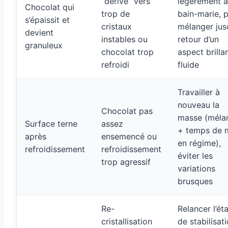
“dérive” vers
légèrement 
Chocolat qui
trop de
bain-marie, p
s’épaissit et
cristaux
mélanger jus
devient
instables ou
retour d’un
granuleux
chocolat trop
aspect brilla
refroidi
fluide
Travailler à
nouveau la
Chocolat pas
masse (méla
Surface terne
assez
+ temps de 
après
ensemencé ou
en régime),
refroidissement
refroidissement
éviter les
trop agressif
variations
brusques
Re-
Relancer l’ét
cristallisation
de stabilisati