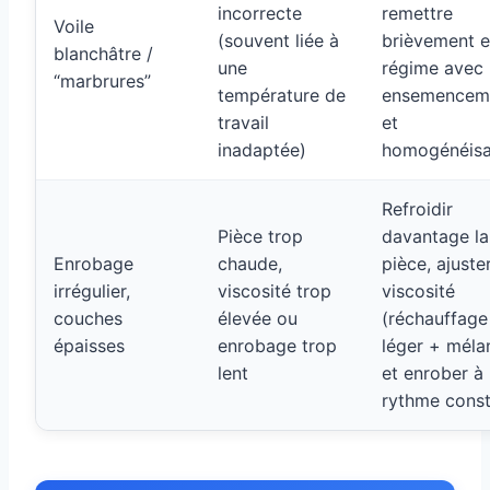
incorrecte
remettre
Voile
(souvent liée à
brièvement 
blanchâtre /
une
régime avec
“marbrures”
température de
ensemencem
travail
et
inadaptée)
homogénéisa
Refroidir
Pièce trop
davantage la
Enrobage
chaude,
pièce, ajuster
irrégulier,
viscosité trop
viscosité
couches
élevée ou
(réchauffage
épaisses
enrobage trop
léger + méla
lent
et enrober à
rythme cons