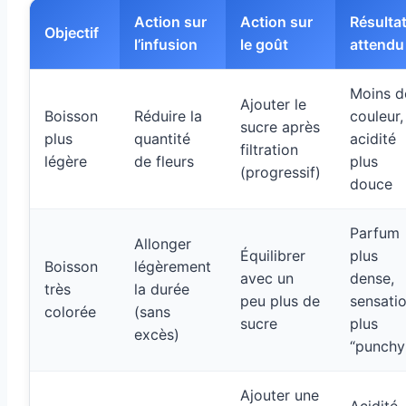
Action sur
Action sur
Résulta
Objectif
l’infusion
le goût
attendu
Moins d
Ajouter le
Boisson
Réduire la
couleur,
sucre après
plus
quantité
acidité
filtration
légère
de fleurs
plus
(progressif)
douce
Parfum
Allonger
Équilibrer
plus
Boisson
légèrement
avec un
dense,
très
la durée
peu plus de
sensati
colorée
(sans
sucre
plus
excès)
“punchy
Ajouter une