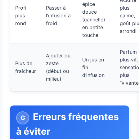
Acidité
épice
Profil
Passer à
plus
douce
plus
l’infusion à
calme,
(cannelle)
rond
froid
goût pl
en petite
arrondi
touche
Parfum
Ajouter du
Un jus en
plus vif,
Plus de
zeste
fin
sensati
fraîcheur
(début ou
d’infusion
plus
milieu)
“vivante
Erreurs fréquentes
à éviter