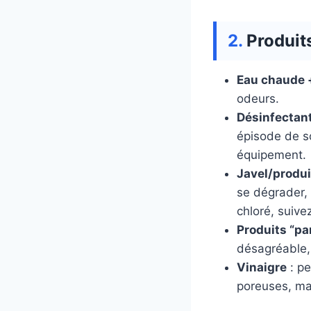
Produits
Eau chaude 
odeurs.
Désinfectant
épisode de so
équipement.
Javel/produi
se dégrader, e
chloré, suive
Produits “p
désagréable,
Vinaigre
: pe
poreuses, ma