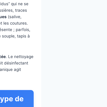
idus” qui ne se
ssières, traces
ques
(salive,
t les coutures.
ésente ; parfois,
 souple, tapis à
tée
. Le nettoyage
uit désinfectant
anique agit
 type de