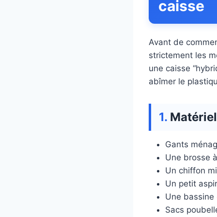
caisse
Avant de commence
strictement les m
une caisse “hybri
abîmer le plastiq
Matériel
Gants ménage
Une brosse à
Un chiffon mi
Un petit aspir
Une bassine o
Sacs poubelle