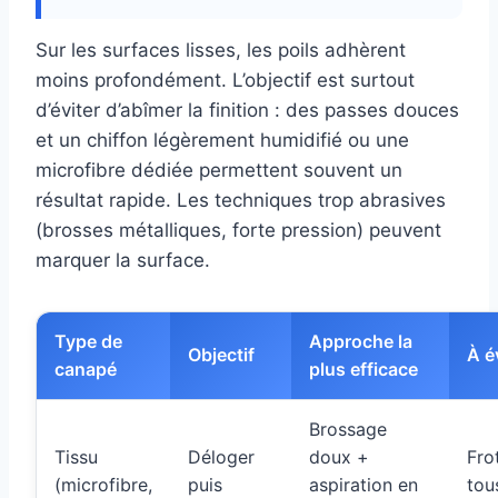
Sur les surfaces lisses, les poils adhèrent
moins profondément. L’objectif est surtout
d’éviter d’abîmer la finition : des passes douces
et un chiffon légèrement humidifié ou une
microfibre dédiée permettent souvent un
résultat rapide. Les techniques trop abrasives
(brosses métalliques, forte pression) peuvent
marquer la surface.
Type de
Approche la
Objectif
À é
canapé
plus efficace
Brossage
Tissu
Déloger
doux +
Fro
(microfibre,
puis
aspiration en
tou