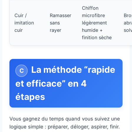
Chiffon
Cuir /
Ramasser
microfibre
Bro
imitation
sans
légèrement
abr
cuir
rayer
humide +
sol
finition sèche
La méthode “rapide
et efficace” en 4
étapes
Vous gagnez du temps quand vous suivez une
logique simple : préparer, déloger, aspirer, finir.