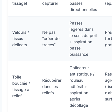
tissage)
capturer
passes
(ép
directionnelles
Passes
légères dans
Velours /
Ne pas
Pre
le sens du poil
tissus
“créer de
for
+ aspiration
délicats
traces”
gra
basse
puissance
Collecteur
antistatique /
Ras
Toile
Récupérer
rouleau
agr
bouclée /
dans les
adhésif +
(ri
tissage à
reliefs
aspiration
d’a
relief
après
sur
décollage