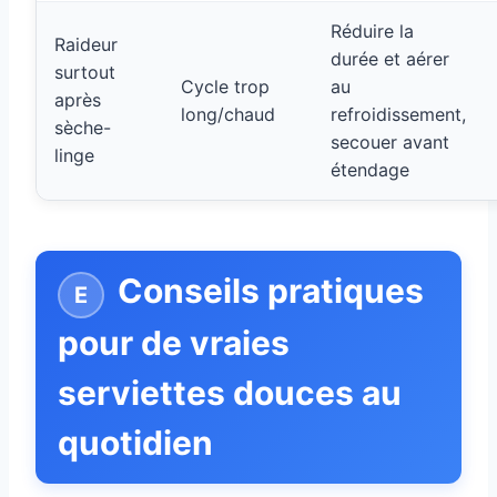
Réduire la
Raideur
durée et aérer
surtout
Cycle trop
au
après
long/chaud
refroidissement,
sèche-
secouer avant
linge
étendage
Conseils pratiques
pour de vraies
serviettes douces au
quotidien