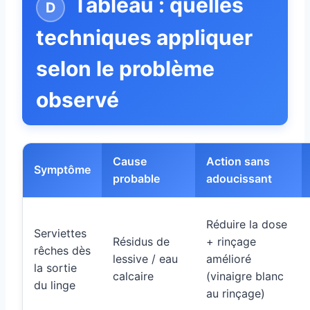
Tableau : quelles
techniques appliquer
selon le problème
observé
Cause
Action sans
Symptôme
probable
adoucissant
Réduire la dose
Serviettes
Résidus de
+ rinçage
rêches dès
lessive / eau
amélioré
la sortie
calcaire
(vinaigre blanc
du linge
au rinçage)