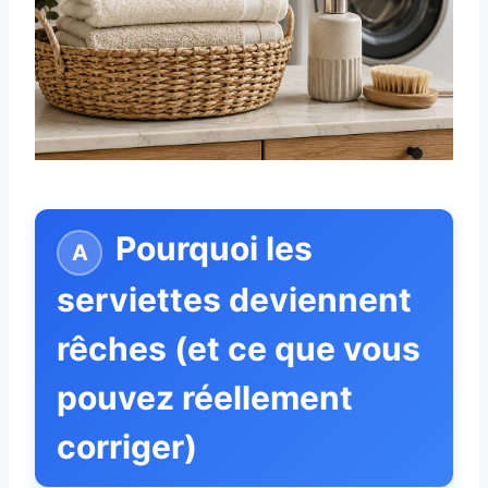
Pourquoi les
serviettes deviennent
rêches (et ce que vous
pouvez réellement
corriger)