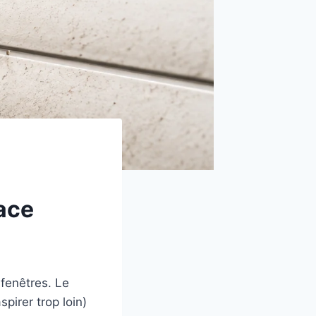
cace
 fenêtres. Le
pirer trop loin)