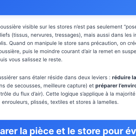
oussière visible sur les stores n’est pas seulement “posée
iefs (tissus, nervures, tressages), mais aussi dans les i
plis. Quand on manipule le store sans précaution, on cré
oussière, puis le moindre courant d’air la remet en suspe
is vous salissez le reste.
ssiérer sans étaler réside dans deux leviers :
réduire l
ns de secousses, meilleure capture) et
préparer l’envi
trôle du flux d’air). Cette logique s’applique à la majorité
 enrouleurs, plissés, textiles et stores à lamelles.
arer la pièce et le store pour év