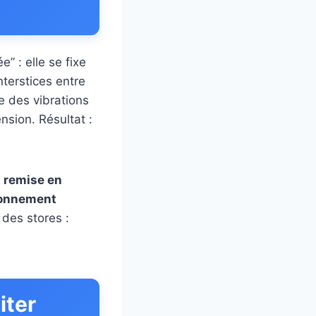
” : elle se fixe
nterstices entre
e des vibrations
nsion. Résultat :
a remise en
ronnement
 des stores :
iter