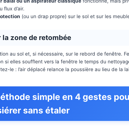
r balai ou un aspirateur classique
fonctionne, mais priv
 flux d’air.
rotection
(ou un drap propre) sur le sol et sur les meub
er la zone de retombée
ion au sol et, si nécessaire, sur le rebord de fenêtre. F
 si elles soufflent vers la fenêtre le temps du nettoyage
itez-le : l’air déplacé relance la poussière au lieu de la l
éthode simple en 4 gestes pou
érer sans étaler