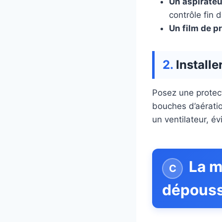
Un aspirateu
contrôle fin du
Un film de p
Install
Posez une protect
bouches d’aération
un ventilateur, év
La m
dépoussi