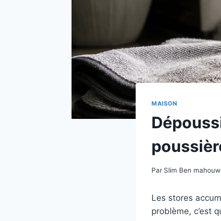
MAISON
Dépoussié
poussière
Par
Slim Ben mahou
Les stores accumu
problème, c’est qu