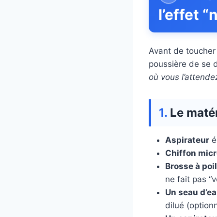
l’effet 
Avant de toucher 
poussière de se di
où vous l’attende
Le matér
Aspirateur
é
Chiffon micr
Brosse à poi
ne fait pas “v
Un seau d’ea
dilué (option