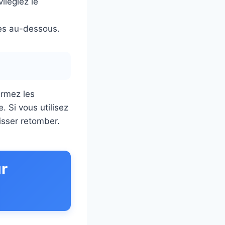
ilégiez le
les au-dessous.
ermez les
. Si vous utilisez
aisser retomber.
r