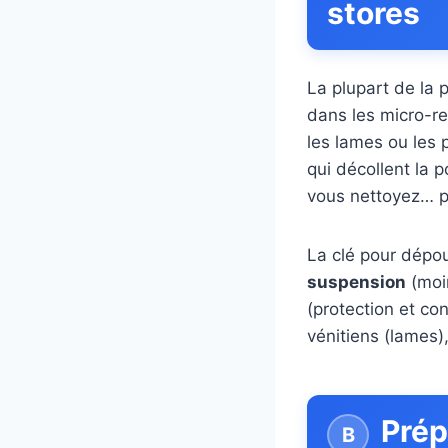
stores
La plupart de la p
dans les micro-rel
les lames ou les 
qui décollent la p
vous nettoyez… pu
La clé pour dépou
suspension
(moi
(protection et con
vénitiens (lames),
Prép