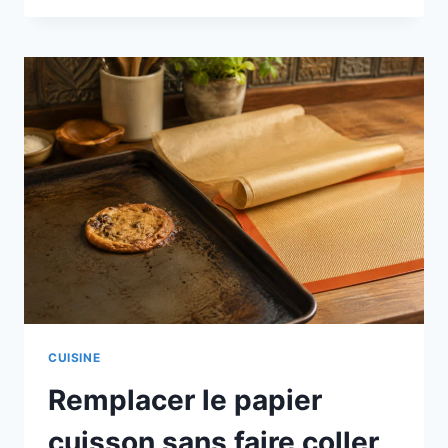
COURGE
LUFFA
POUR
OBTENIR
DES
ÉPONGES
VÉGÉTALES
CUISINE
Remplacer le papier
cuisson sans faire coller