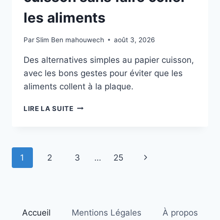
les aliments
Par
Slim Ben mahouwech
août 3, 2026
Des alternatives simples au papier cuisson,
avec les bons gestes pour éviter que les
aliments collent à la plaque.
REMPLACER
LIRE LA SUITE
LE
PAPIER
CUISSON
SANS
Navigation
Page
1
2
3
…
25
FAIRE
COLLER
de
suivante
LES
ALIMENTS
page
Accueil
Mentions Légales
À propos