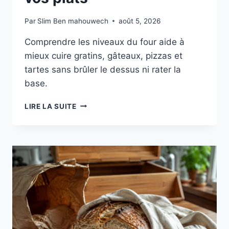
Par
Slim Ben mahouwech
août 5, 2026
Comprendre les niveaux du four aide à
mieux cuire gratins, gâteaux, pizzas et
tartes sans brûler le dessus ni rater la
base.
NIVEAUX
LIRE LA SUITE
DU
FOUR
:
LE
BON
REPÈRE
POUR
MIEUX
CUIRE
VOS
PLATS