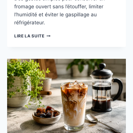
fromage ouvert sans l’étouffer, limiter
l’humidité et éviter le gaspillage au
réfrigérateur.
FROMAGE
LIRE LA SUITE
OUVERT
:
LES
BONS
GESTES
POUR
ÉVITER
L’HUMIDITÉ