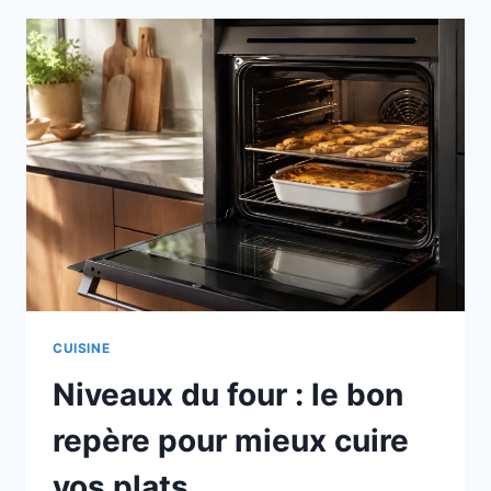
L’ASTUCE
SIMPLE
POUR
GARDER
UN
GOÛT
INTENSE
CUISINE
Niveaux du four : le bon
repère pour mieux cuire
vos plats