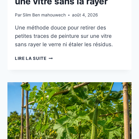
une vitre sans la rayer
Par
Slim Ben mahouwech
août 4, 2026
Une méthode douce pour retirer des
petites traces de peinture sur une vitre
sans rayer le verre ni étaler les résidus.
ENLEVER
LIRE LA SUITE
LA
PEINTURE
SUR
UNE
VITRE
SANS
LA
RAYER