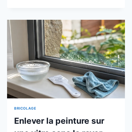
EN
POT
:
LES
BONS
GESTES
POUR
LE
PLANTER
BRICOLAGE
Enlever la peinture sur