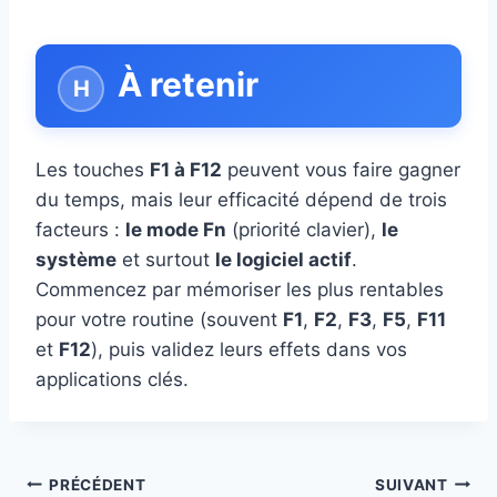
À retenir
Les touches
F1 à F12
peuvent vous faire gagner
du temps, mais leur efficacité dépend de trois
facteurs :
le mode Fn
(priorité clavier),
le
système
et surtout
le logiciel actif
.
Commencez par mémoriser les plus rentables
pour votre routine (souvent
F1
,
F2
,
F3
,
F5
,
F11
et
F12
), puis validez leurs effets dans vos
applications clés.
Navigation
PRÉCÉDENT
SUIVANT