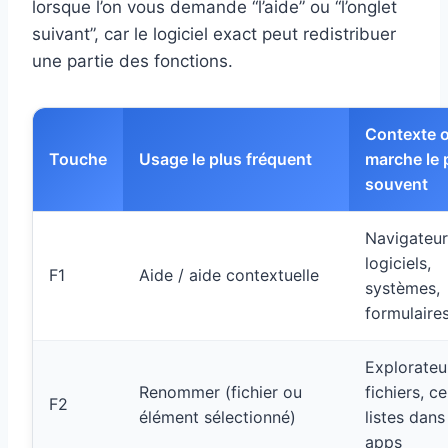
lorsque l’on vous demande “l’aide” ou “l’onglet
suivant”, car le logiciel exact peut redistribuer
une partie des fonctions.
Contexte 
Touche
Usage le plus fréquent
marche le 
souvent
Navigateur
logiciels,
F1
Aide / aide contextuelle
systèmes,
formulaire
Explorateu
Renommer (fichier ou
fichiers, c
F2
élément sélectionné)
listes dans
apps