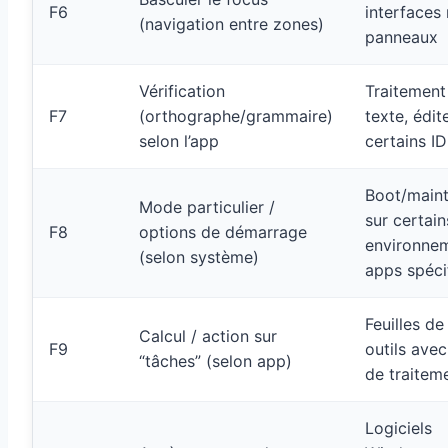
F6
interfaces 
(navigation entre zones)
panneaux
Vérification
Traitement
F7
(orthographe/grammaire)
texte, édit
selon l’app
certains I
Boot/main
Mode particulier /
sur certain
F8
options de démarrage
environnem
(selon système)
apps spéci
Feuilles de
Calcul / action sur
F9
outils ave
“tâches” (selon app)
de traitem
Logiciels