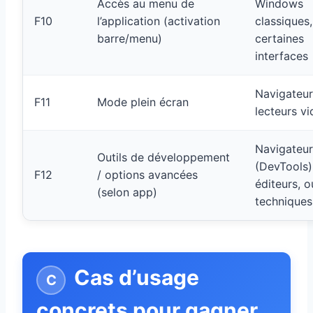
Accès au menu de
Windows
F10
l’application (activation
classiques,
barre/menu)
certaines
interfaces
Navigateur
F11
Mode plein écran
lecteurs v
Navigateur
Outils de développement
(DevTools)
F12
/ options avancées
éditeurs, o
(selon app)
techniques
Cas d’usage
concrets pour gagner