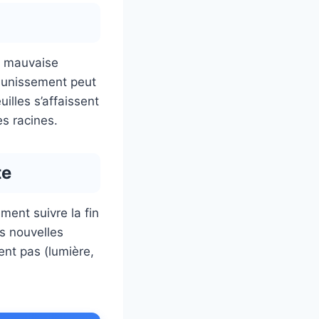
ne mauvaise
jaunissement peut
illes s’affaissent
es racines.
te
ment suivre la fin
ns nouvelles
ent pas (lumière,