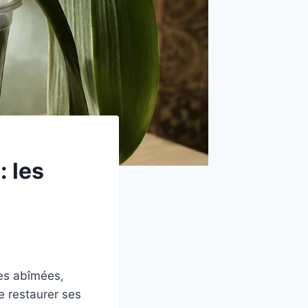
: les
nes abîmées,
e restaurer ses