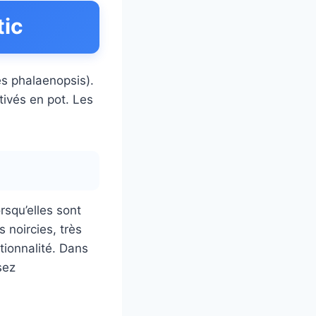
tic
es phalaenopsis).
tivés en pot. Les
rsqu’elles sont
 noircies, très
tionnalité. Dans
sez