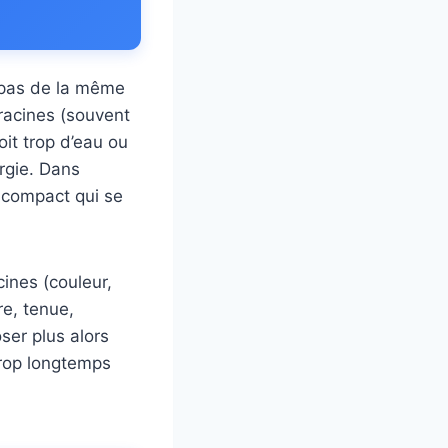
t pas de la même
 racines (souvent
oit trop d’eau ou
ergie. Dans
t compact qui se
cines (couleur,
re, tenue,
ser plus alors
trop longtemps