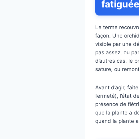
fatiguée
Le terme recouvre
façon. Une orchid
visible par une d
pas assez, ou par
d’autres cas, le 
sature, ou remont
Avant d’agir, fai
fermeté), l’état d
présence de flétr
que la plante a d
quand la plante a