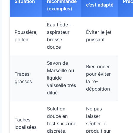
Situation
recommandé
Préc
c’est adapté
(exemples)
Eau tiède +
Poussière,
aspirateur
Éviter le jet
pollen
brosse
puissant
douce
Savon de
Bien rincer
Marseille ou
Traces
pour éviter
liquide
grasses
la re-
vaisselle très
déposition
dilué
Solution
Ne pas
douce en
laisser
Taches
test sur zone
sécher le
localisées
discrète,
produit sur