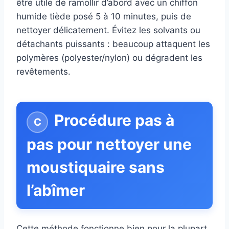
être utile de ramollir d’abord avec un chiffon
humide tiède posé 5 à 10 minutes, puis de
nettoyer délicatement. Évitez les solvants ou
détachants puissants : beaucoup attaquent les
polymères (polyester/nylon) ou dégradent les
revêtements.
Procédure pas à
pas pour nettoyer une
moustiquaire sans
l’abîmer
Cette méthode fonctionne bien pour la plupart