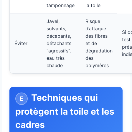
tamponnage
la toile
Javel,
Risque
solvants,
d’attaque
Si d
décapants,
des fibres
test
Éviter
détachants
et de
préa
“agressifs”,
dégradation
indi
eau très
des
chaude
polymères
Techniques qui
protègent la toile et les
cadres