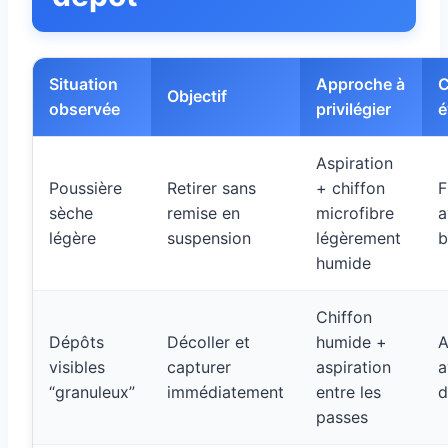
Situation
Approche à
C
Objectif
observée
privilégier
é
Aspiration
Poussière
Retirer sans
+ chiffon
F
sèche
remise en
microfibre
a
légère
suspension
légèrement
b
humide
Chiffon
Dépôts
Décoller et
humide +
A
visibles
capturer
aspiration
a
“granuleux”
immédiatement
entre les
d
passes