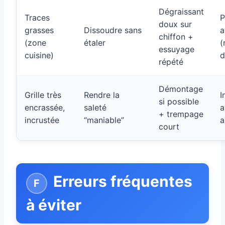
Dégraissant
Traces
P
doux sur
grasses
Dissoudre sans
a
chiffon +
(zone
étaler
(
essuyage
cuisine)
d
répété
Démontage
Grille très
Rendre la
I
si possible
encrassée,
saleté
a
+ trempage
incrustée
“maniable”
a
court
Erreurs fréquentes
à éviter