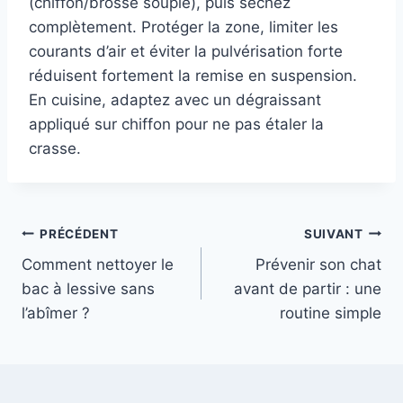
(chiffon/brosse souple), puis séchez
complètement. Protéger la zone, limiter les
courants d’air et éviter la pulvérisation forte
réduisent fortement la remise en suspension.
En cuisine, adaptez avec un dégraissant
appliqué sur chiffon pour ne pas étaler la
crasse.
Navigation
PRÉCÉDENT
SUIVANT
Comment nettoyer le
Prévenir son chat
de
bac à lessive sans
avant de partir : une
l’article
l’abîmer ?
routine simple