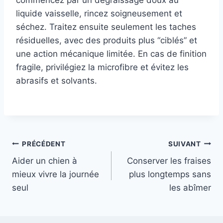
commencez par un dégraissage doux au
liquide vaisselle, rincez soigneusement et
séchez. Traitez ensuite seulement les taches
résiduelles, avec des produits plus “ciblés” et
une action mécanique limitée. En cas de finition
fragile, privilégiez la microfibre et évitez les
abrasifs et solvants.
Navigation
PRÉCÉDENT
SUIVANT
Aider un chien à
Conserver les fraises
de
mieux vivre la journée
plus longtemps sans
l’article
seul
les abîmer