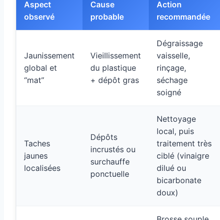
Aspect
Cause
Action
observé
probable
recommandée
Dégraissage
Jaunissement
Vieillissement
vaisselle,
global et
du plastique
rinçage,
“mat”
+ dépôt gras
séchage
soigné
Nettoyage
local, puis
Dépôts
Taches
traitement très
incrustés ou
jaunes
ciblé (vinaigre
surchauffe
localisées
dilué ou
ponctuelle
bicarbonate
doux)
Brosse souple