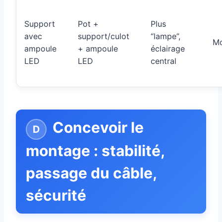
Support
Pot +
Plus
avec
support/culot
“lampe”,
M
ampoule
+ ampoule
éclairage
LED
LED
central
Concevoir le
montage : stabilité,
passage du câble,
sécurité