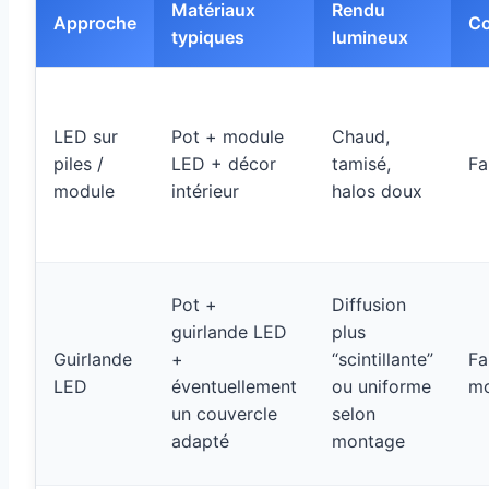
Matériaux
Rendu
Approche
Co
typiques
lumineux
LED sur
Pot + module
Chaud,
piles /
LED + décor
tamisé,
Fa
module
intérieur
halos doux
Pot +
Diffusion
guirlande LED
plus
Guirlande
+
“scintillante”
Fa
LED
éventuellement
ou uniforme
m
un couvercle
selon
adapté
montage