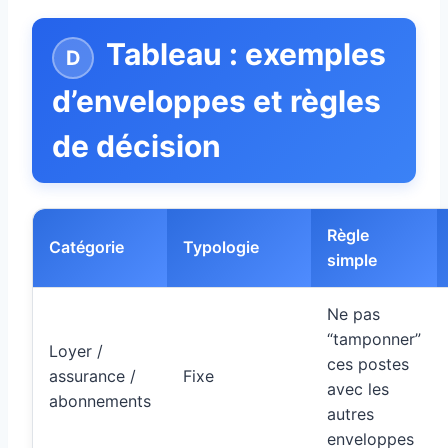
Tableau : exemples
d’enveloppes et règles
de décision
Règle
Catégorie
Typologie
simple
Ne pas
“tamponner”
Loyer /
ces postes
assurance /
Fixe
avec les
abonnements
autres
enveloppes