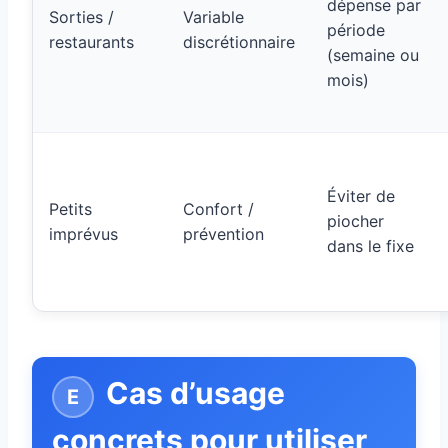
dépense par
Sorties /
Variable
période
restaurants
discrétionnaire
(semaine ou
mois)
Éviter de
Petits
Confort /
piocher
imprévus
prévention
dans le fixe
Cas d’usage
concrets pour utiliser