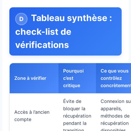
Tableau synthèse :
check-list de
vérifications
Pourquoi
Ce que vous
Zone à vérifier
c’est
contrôlez
critique
concrètemen
Évite de
Connexion su
bloquer la
appareils,
Accès à l’ancien
récupération
méthodes de
compte
pendant la
récupération
transition
disponibles